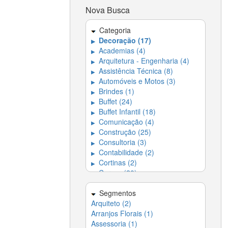
Nova Busca
Categoria
Decoração (17)
▶
Academias (4)
▶
Arquitetura - Engenharia (4)
▶
Assistência Técnica (8)
▶
Automóveis e Motos (3)
▶
Brindes (1)
▶
Buffet (24)
▶
Buffet Infantil (18)
▶
Comunicação (4)
▶
Construção (25)
▶
Consultoria (3)
▶
Contabilidade (2)
▶
Cortinas (2)
▶
Cursos (20)
▶
Dedetizadora (4)
▶
Dedetizadoras e
Segmentos
▶
Desentupidoras (5)
Arquiteto (2)
Arranjos Florais (1)
Desentupidoras (5)
▶
Assessoria (1)
Entregas em Domicílio -
▶