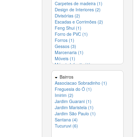
Delivery (4)
Carpetes de madeira (1)
Design de Interiores (2)
Escolas (21)
▶
Divisórias (2)
Esoterismo (1)
▶
Escadas e Corrimões (2)
Eventos (22)
▶
Feng Shui (1)
Festas (25)
▶
Forro de PVC (1)
Fotos e Vídeos (3)
▶
Forros (1)
Gráficas (3)
▶
Gessos (3)
Indústrias (5)
▶
Marcenaria (1)
Informática (5)
▶
Móveis (1)
Jardinagem (3)
▶
Móveis Infantis (1)
Lavanderias (2)
▶
Paisagismo (3)
Lazer e Entretenimento (4)
▶
Papel de parede (1)
Limpeza (10)
Bairros
▶
Persianas e Cortinas (2)
Associacao Sobradinho (1)
Móveis (5)
▶
Pinturas (3)
Freguesia do Ó (1)
Paisagismo (2)
▶
Piso Laminado (1)
Imirim (2)
Papelarias (1)
▶
Pisos - Paviflex (1)
Jardim Guarani (1)
Piscinas, Hidros e Saunas (5)
▶
Projetos (2)
Jardim Maristela (1)
Portão (4)
▶
Projetos em 3D (1)
Jardim São Paulo (1)
Profissionais Liberais (29)
▶
Tapeçaria (1)
Santana (4)
Redes de Proteção (5)
▶
Tapete (1)
Tucuruvi (6)
Restaurantes - Bares (3)
▶
Vidros (2)
Saúde e Beleza (16)
▶