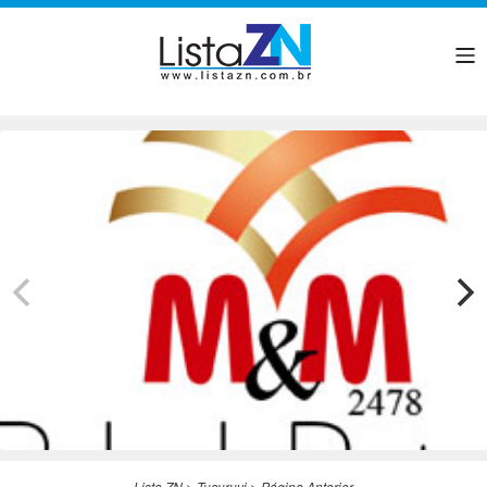
Lista ZN
>
Tucuruvi
>
Página Anterior