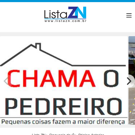
Lista ZN
>
Freguesia do Ó
>
Página Anterior