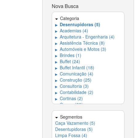
Nova Busca
Categoria
Desentupidoras (5)
▶
Academias (4)
▶
Arquitetura - Engenharia (4)
▶
Assistência Técnica (8)
▶
Automóveis e Motos (3)
▶
Brindes (1)
▶
Buffet (24)
▶
Buffet Infantil (18)
▶
Comunicação (4)
▶
Construção (25)
▶
Consultoria (3)
▶
Contabilidade (2)
▶
Cortinas (2)
▶
Cursos (20)
▶
Decoração (17)
▶
Dedetizadora (4)
Segmentos
▶
Caça Vazamento (5)
Dedetizadoras e
▶
Desentupidoras (5)
Desentupidoras (5)
Limpa Fossa (4)
Entregas em Domicílio -
▶