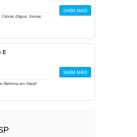
SAIBA MAIS
 Caixas d'água, fossas,
.
 E
SAIBA MAIS
l e Reforma em Geral!
 SP