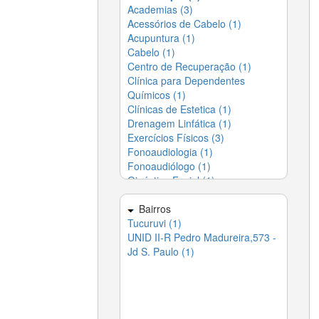
Desentupidoras (5)
Academias (3)
Acessórios de Cabelo (1)
Desentupidoras (5)
▶
Acupuntura (1)
Entregas em Domicílio -
▶
Delivery (4)
Cabelo (1)
Centro de Recuperação (1)
Escolas (21)
▶
Clínica para Dependentes
Esoterismo (1)
▶
Químicos (1)
Eventos (22)
▶
Clínicas de Estetica (1)
Festas (26)
▶
Drenagem Linfática (1)
Fotos e Vídeos (3)
▶
Exercícios Físicos (3)
Gráficas (3)
▶
Fonoaudiologia (1)
Indústrias (5)
▶
Fonoaudiólogo (1)
Informática (5)
▶
Ginástica Facial (1)
Jardinagem (3)
▶
Laços de Cabelo (1)
Lavanderias (2)
▶
Massagem (1)
Lazer e Entretenimento (4)
Bairros
▶
Massoterapia (1)
Tucuruvi (1)
Limpeza (10)
▶
Medicina do Trabalho (1)
UNID II-R Pedro Madureira,573 -
Móveis (7)
▶
Médico (1)
Jd S. Paulo (1)
Paisagismo (2)
▶
Odontologia (1)
Papelarias (1)
▶
Ortodontia (1)
Piscinas, Hidros e Saunas (5)
▶
Pilates (2)
Portão (4)
▶
Psicanálise (9)
Profissionais Liberais (29)
▶