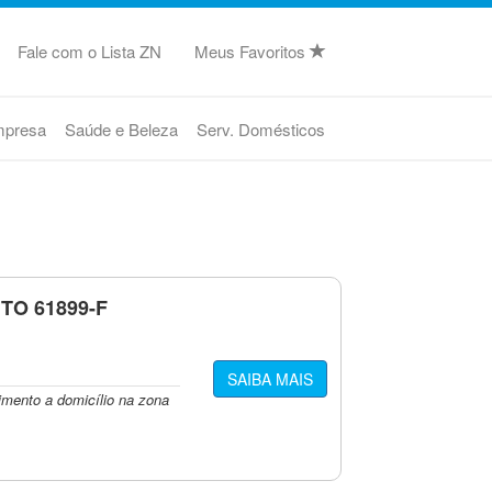
Fale com o Lista ZN
Meus Favoritos
mpresa
Saúde e Beleza
Serv. Domésticos
TO 61899-F
SAIBA MAIS
imento a domicílio na zona