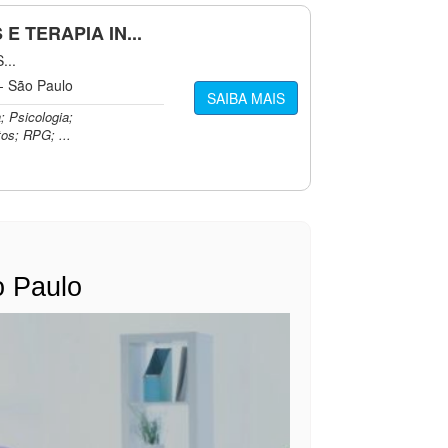
E TERAPIA IN...
...
 - São Paulo
SAIBA MAIS
; Psicologia;
os; RPG; ...
o Paulo