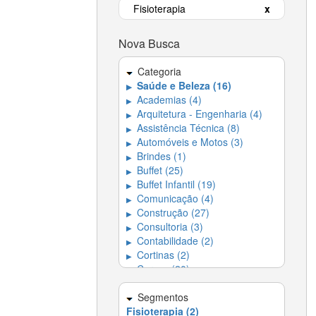
Fisioterapia
x
Nova Busca
Categoria
Saúde e Beleza (16)
▶
Academias (4)
▶
Arquitetura - Engenharia (4)
▶
Assistência Técnica (8)
▶
Automóveis e Motos (3)
▶
Brindes (1)
▶
Buffet (25)
▶
Buffet Infantil (19)
▶
Comunicação (4)
▶
Construção (27)
▶
Consultoria (3)
▶
Contabilidade (2)
▶
Cortinas (2)
▶
Cursos (20)
▶
Decoração (18)
▶
Dedetizadora (4)
Segmentos
▶
Fisioterapia (2)
Dedetizadoras e
▶