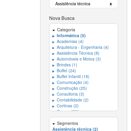
Assistência técnica
x
Nova Busca
Categoria
Informática (5)
▶
Academias (4)
▶
Arquitetura - Engenharia (4)
▶
Assistência Técnica (8)
▶
Automóveis e Motos (3)
▶
Brindes (1)
▶
Buffet (24)
▶
Buffet Infantil (18)
▶
Comunicação (4)
▶
Construção (25)
▶
Consultoria (3)
▶
Contabilidade (2)
▶
Cortinas (2)
▶
Cursos (20)
▶
Decoração (17)
▶
Dedetizadora (4)
Segmentos
▶
Assistência técnica (2)
Dedetizadoras e
▶