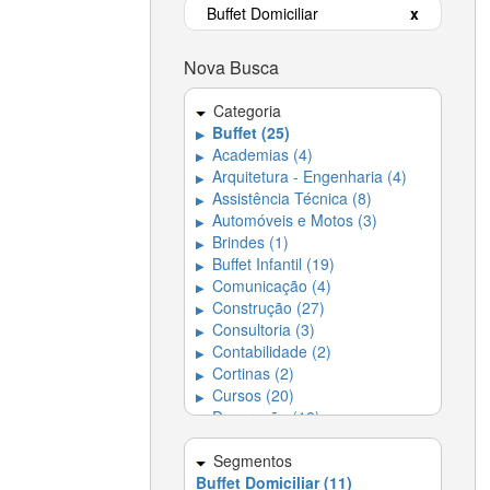
Buffet Domiciliar
x
Nova Busca
Categoria
Buffet (25)
▶
Academias (4)
▶
Arquitetura - Engenharia (4)
▶
Assistência Técnica (8)
▶
Automóveis e Motos (3)
▶
Brindes (1)
▶
Buffet Infantil (19)
▶
Comunicação (4)
▶
Construção (27)
▶
Consultoria (3)
▶
Contabilidade (2)
▶
Cortinas (2)
▶
Cursos (20)
▶
Decoração (18)
▶
Dedetizadora (4)
▶
Dedetizadoras e
Segmentos
▶
Desentupidoras (5)
Buffet Domiciliar (11)