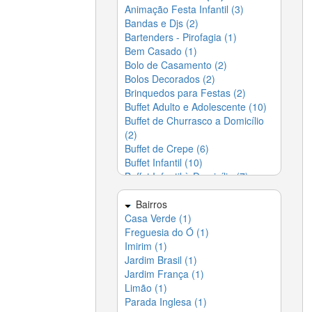
Animação Festa Infantil (3)
Desentupidoras (5)
▶
Bandas e Djs (2)
Entregas em Domicílio -
▶
Delivery (4)
Bartenders - Pirofagia (1)
Bem Casado (1)
Escolas (21)
▶
Bolo de Casamento (2)
Esoterismo (1)
▶
Bolos Decorados (2)
Eventos (22)
▶
Brinquedos para Festas (2)
Festas (26)
▶
Buffet Adulto e Adolescente (10)
Fotos e Vídeos (3)
▶
Buffet de Churrasco a Domicílio
Gráficas (3)
▶
(2)
Indústrias (5)
▶
Buffet de Crepe (6)
Informática (5)
▶
Buffet Infantil (10)
Jardinagem (3)
▶
Buffet Infantil à Domicílio (7)
Lavanderias (2)
▶
Buffet para Casamento (8)
Lazer e Entretenimento (4)
▶
Churrasco a Domicílio (6)
Limpeza (10)
Bairros
▶
Decoração de Festas (6)
Casa Verde (1)
Móveis (7)
▶
DJ´s (2)
Freguesia do Ó (1)
Paisagismo (2)
▶
Doces e Salgados (3)
Imirim (1)
Papelarias (1)
▶
Foto e Vídeo (2)
Jardim Brasil (1)
Piscinas, Hidros e Saunas (5)
▶
Locação de Barraquinhas (1)
Jardim França (1)
Portão (4)
▶
Locação de Equipamentos (1)
Limão (1)
Profissionais Liberais (29)
▶
Locação de Espaço (6)
Parada Inglesa (1)
Redes de Proteção (5)
▶