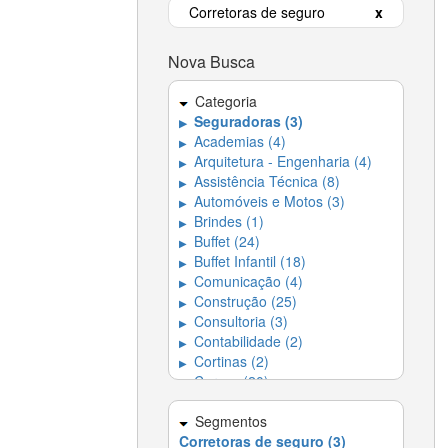
Corretoras de seguro
x
Nova Busca
Categoria
Seguradoras (3)
▶
Academias (4)
▶
Arquitetura - Engenharia (4)
▶
Assistência Técnica (8)
▶
Automóveis e Motos (3)
▶
Brindes (1)
▶
Buffet (24)
▶
Buffet Infantil (18)
▶
Comunicação (4)
▶
Construção (25)
▶
Consultoria (3)
▶
Contabilidade (2)
▶
Cortinas (2)
▶
Cursos (20)
▶
Decoração (17)
▶
Dedetizadora (4)
Segmentos
▶
Corretoras de seguro (3)
Dedetizadoras e
▶