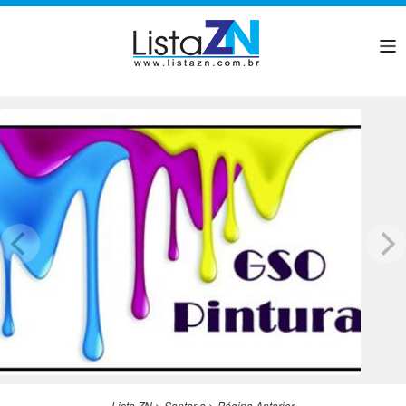
Lista ZN
>
Santana
>
Página Anterior