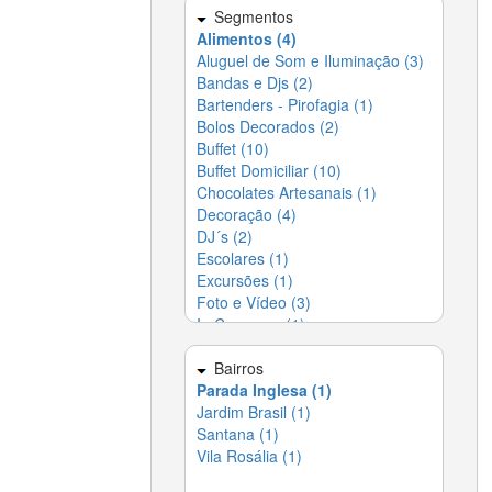
Dedetizadora (4)
Segmentos
▶
Alimentos (4)
Dedetizadoras e
▶
Desentupidoras (5)
Aluguel de Som e Iluminação (3)
Bandas e Djs (2)
Desentupidoras (5)
▶
Bartenders - Pirofagia (1)
Entregas em Domicílio -
▶
Delivery (4)
Bolos Decorados (2)
Buffet (10)
Escolas (21)
▶
Buffet Domiciliar (10)
Esoterismo (1)
▶
Chocolates Artesanais (1)
Festas (26)
▶
Decoração (4)
Fotos e Vídeos (3)
▶
DJ´s (2)
Gráficas (3)
▶
Escolares (1)
Indústrias (5)
▶
Excursões (1)
Informática (5)
▶
Foto e Vídeo (3)
Jardinagem (3)
▶
In Company (1)
Lavanderias (2)
▶
Locação de Espaço (5)
Lazer e Entretenimento (4)
▶
Luz e Som (3)
Limpeza (10)
Bairros
▶
Produção (1)
Parada Inglesa (1)
Móveis (7)
▶
Segurança (1)
Jardim Brasil (1)
Paisagismo (2)
▶
Serviços Terceirizados (1)
Santana (1)
Papelarias (1)
▶
Telão (2)
Vila Rosália (1)
Piscinas, Hidros e Saunas (5)
▶
Portão (4)
▶