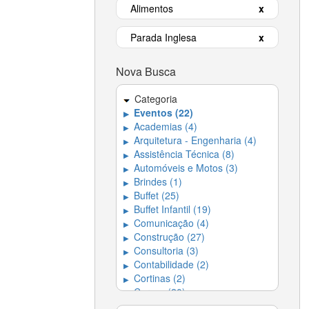
Alimentos
x
Parada Inglesa
x
Nova Busca
Categoria
Eventos (22)
▶
Academias (4)
▶
Arquitetura - Engenharia (4)
▶
Assistência Técnica (8)
▶
Automóveis e Motos (3)
▶
Brindes (1)
▶
Buffet (25)
▶
Buffet Infantil (19)
▶
Comunicação (4)
▶
Construção (27)
▶
Consultoria (3)
▶
Contabilidade (2)
▶
Cortinas (2)
▶
Cursos (20)
▶
Decoração (18)
▶