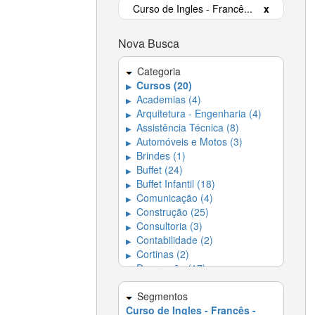
Curso de Ingles - Francê...
x
Nova Busca
Categoria
Cursos (20)
▶
Academias (4)
▶
Arquitetura - Engenharia (4)
▶
Assistência Técnica (8)
▶
Automóveis e Motos (3)
▶
Brindes (1)
▶
Buffet (24)
▶
Buffet Infantil (18)
▶
Comunicação (4)
▶
Construção (25)
▶
Consultoria (3)
▶
Contabilidade (2)
▶
Cortinas (2)
▶
Decoração (17)
▶
Dedetizadora (4)
▶
Dedetizadoras e
Segmentos
▶
Desentupidoras (5)
Curso de Ingles - Francês -