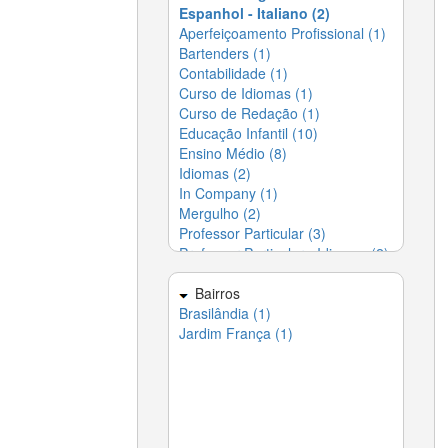
Espanhol - Italiano (2)
Desentupidoras (5)
▶
Aperfeiçoamento Profissional (1)
Entregas em Domicílio -
▶
Delivery (4)
Bartenders (1)
Contabilidade (1)
Escolas (21)
▶
Curso de Idiomas (1)
Esoterismo (1)
▶
Curso de Redação (1)
Eventos (22)
▶
Educação Infantil (10)
Festas (25)
▶
Ensino Médio (8)
Fotos e Vídeos (3)
▶
Idiomas (2)
Gráficas (3)
▶
In Company (1)
Indústrias (5)
▶
Mergulho (2)
Informática (5)
▶
Professor Particular (3)
Jardinagem (3)
▶
Professor Particular - Idiomas (2)
Lavanderias (2)
▶
Profissionalizantes (1)
Lazer e Entretenimento (4)
▶
Limpeza (10)
Bairros
▶
Brasilândia (1)
Móveis (5)
▶
Jardim França (1)
Paisagismo (2)
▶
Papelarias (1)
▶
Piscinas, Hidros e Saunas (5)
▶
Portão (4)
▶
Profissionais Liberais (29)
▶
Redes de Proteção (5)
▶