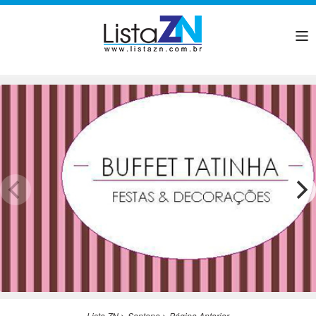
Lista ZN
>
Santana
>
Página Anterior