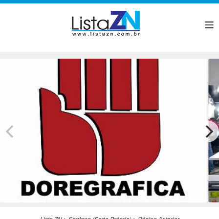
Lista ZN
>
Santana (Sede Própria)
>
Página Anterior